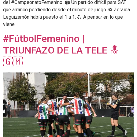
del #CampeonatoFemenino. 🏟 Un partido difícil para SAT
que arrancó perdiendo desde el minuto de juego. ⚽️ Zoraida
Leguizamón había puesto el 1 a 1. 💪 A pensar en lo que
viene.
#FútbolFemenino |
TRIUNFAZO DE LA TELE 🔝
🇬🇲