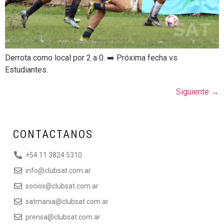
Derrota como local por 2 a 0. ➡️ Próxima fecha vs
Estudiantes.
Siguiente
→
CONTACTANOS
+54 11 3824 5310
info@clubsat.com.ar
socios@clubsat.com.ar
satmania@clubsat.com.ar
prensa@clubsat.com.ar