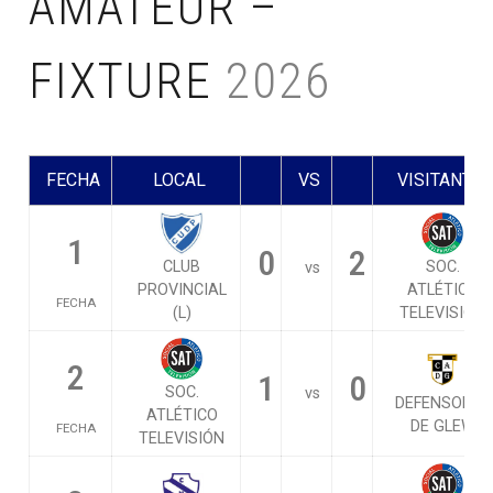
AMATEUR –
FIXTURE
2026
FECHA
LOCAL
VS
VISITANTE
1
0
2
CLUB
SOC.
vs
PROVINCIAL
ATLÉTICO
FECHA
(L)
TELEVISIÓN
2
1
0
SOC.
vs
DEFENSORES
ATLÉTICO
DE GLEW
FECHA
TELEVISIÓN