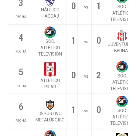
3
0
1
SOC.
vs
NÁUTICO
ATLÉTICO
HACOAJ
FECHA
TELEVISIÓN
4
1
0
SOC.
vs
JUVENTUD DE
ATLÉTICO
BERNAL
FECHA
TELEVISIÓN
5
0
2
SOC.
vs
ATLÉTICO
ATLÉTICO
FECHA
PILAR
TELEVISIÓN
6
1
0
SOC.
vs
DEPORTIVO
ATLÉTICO
METALÚRGICO
FECHA
TELEVISIÓN