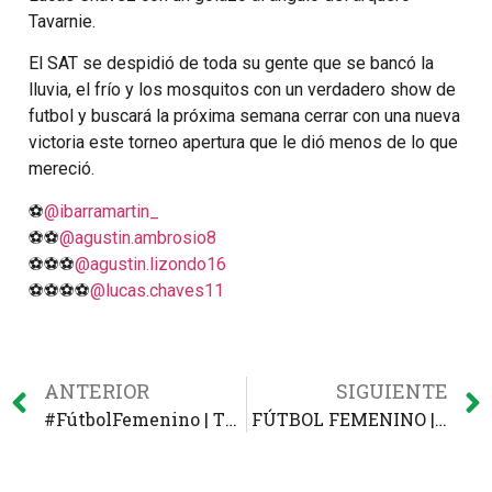
Tavarnie.
El SAT se despidió de toda su gente que se bancó la
lluvia, el frío y los mosquitos con un verdadero show de
futbol y buscará la próxima semana cerrar con una nueva
victoria este torneo apertura que le dió menos de lo que
mereció.
⚽
@ibarramartin_
⚽⚽
@agustin.ambrosio8
⚽⚽⚽
@agustin.lizondo16
⚽⚽⚽⚽
@lucas.chaves11
ANTERIOR
SIGUIENTE
#FútbolFemenino | TRIUNFAZO DE LA TELE 🔝🇬🇲
FÚTBOL FEMENINO | Partido complicado