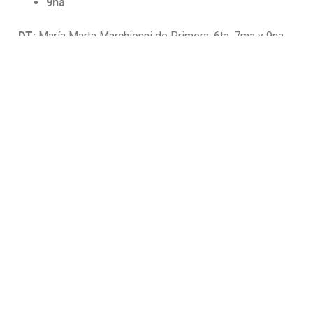
9na
DT:
María Marta Marchionni de Primera, 6ta, 7ma y 9na.
DT
: Julieta Grosso de Intermedia y 5ta.
Ayudante de Campo en Primera
PF:
Juan Manuel Sosa
GALERIA DE IMAGENES